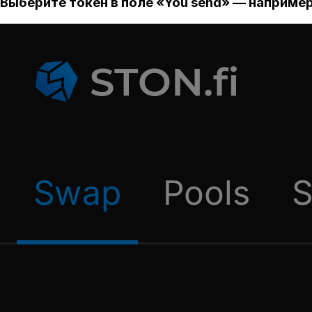
Выберите токен в поле «You send» — например