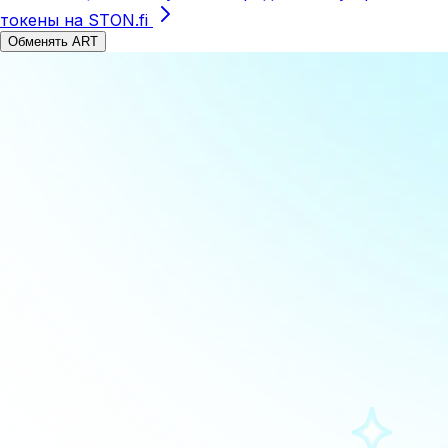
токены на STON.fi
Обменять ART