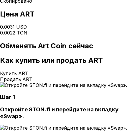
Скопировано
Цена ART
0.0031 USD
0.0022 TON
Обменять
Art Coin
сейчас
Как
купить или продать ART
Купить ART
Продать ART
Шаг 1
Откройте
STON.fi
и перейдите на вкладку
«Swap».