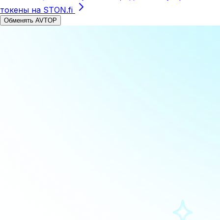
токены на STON.fi
Обменять AVTOP