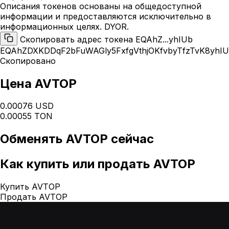
Описания токенов основаны на общедоступной
информации и предоставляются исключительно в
информационных целях. DYOR.
Скопировать адрес токена EQAhZ...yhIUb
EQAhZDXKDDqF2bFuWAGly5FxfgVthjOKfvbyTfzTvK8yhI
Скопировано
Цена AVTOP
0.00076 USD
0.00055 TON
Обменять
AVTOP
сейчас
Как
купить или продать AVTOP
Купить AVTOP
Продать AVTOP