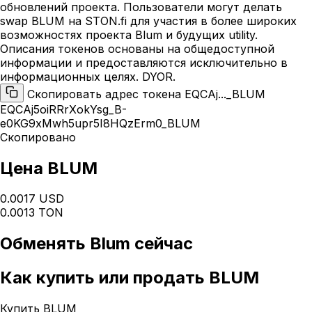
обновлений проекта. Пользователи могут делать
swap BLUM на STON.fi для участия в более широких
возможностях проекта Blum и будущих utility.
Описания токенов основаны на общедоступной
информации и предоставляются исключительно в
информационных целях. DYOR.
Скопировать адрес токена EQCAj..._BLUM
EQCAj5oiRRrXokYsg_B-
e0KG9xMwh5upr5I8HQzErm0_BLUM
Скопировано
Цена BLUM
0.0017 USD
0.0013 TON
Обменять
Blum
сейчас
Как
купить или продать BLUM
Купить BLUM