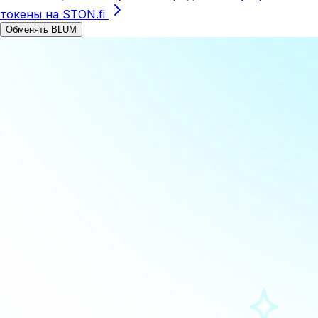
токены на STON.fi
Обменять BLUM