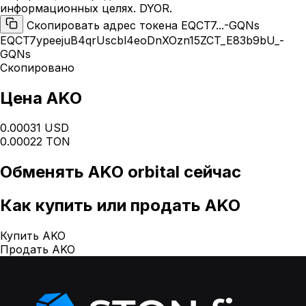
информационных целях. DYOR.
Скопировать адрес токена EQCT7...-GQNs
EQCT7ypeejuB4qrUscbl4eoDnXOzn15ZCT_E83b9bU_-
GQNs
Скопировано
Цена AKO
0.00031 USD
0.00022 TON
Обменять
AKO orbital
сейчас
Как
купить или продать AKO
Купить AKO
Продать AKO