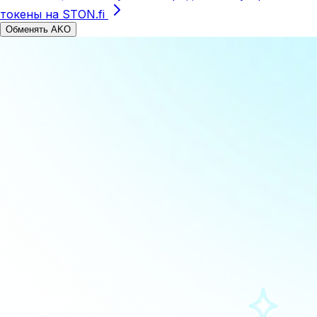
токены на STON.fi
Обменять AKO