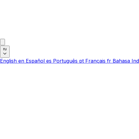
ru
English
en
Español
es
Português
pt
Français
fr
Bahasa Ind