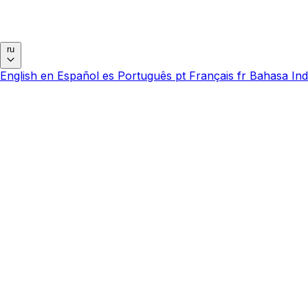
ru
English
en
Español
es
Português
pt
Français
fr
Bahasa Ind