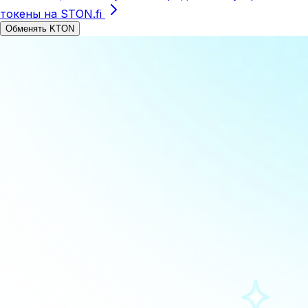
токены на STON.fi
Обменять KTON