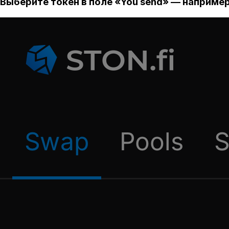
Выберите токен в поле «You send» — например