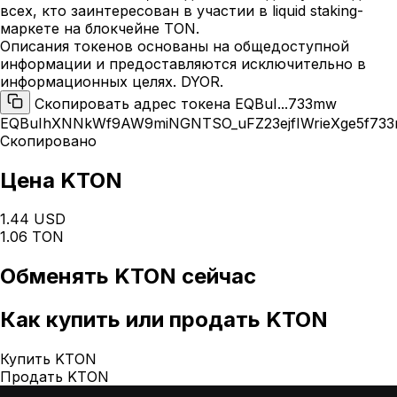
всех, кто заинтересован в участии в liquid staking-
маркете на блокчейне TON.
Описания токенов основаны на общедоступной
информации и предоставляются исключительно в
информационных целях. DYOR.
Скопировать адрес токена EQBuI...733mw
EQBuIhXNNkWf9AW9miNGNTSO_uFZ23ejfIWrieXge5f73
Скопировано
Цена KTON
1.44 USD
1.06 TON
Обменять
KTON
сейчас
Как
купить или продать KTON
Купить KTON
Продать KTON