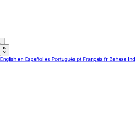
ru
English
en
Español
es
Português
pt
Français
fr
Bahasa Ind