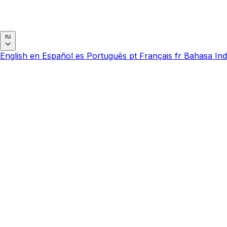
ru
English
en
Español
es
Português
pt
Français
fr
Bahasa Ind