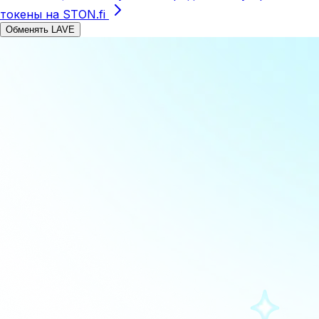
токены на STON.fi
Обменять LAVE