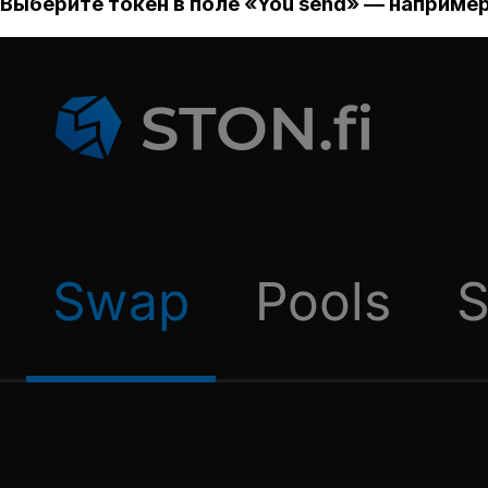
Выберите токен в поле «You send» — например