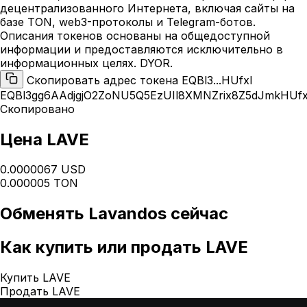
децентрализованного Интернета, включая сайты на
базе TON, web3-протоколы и Telegram-ботов.
Описания токенов основаны на общедоступной
информации и предоставляются исключительно в
информационных целях. DYOR.
Скопировать адрес токена EQBl3...HUfxI
EQBl3gg6AAdjgjO2ZoNU5Q5EzUIl8XMNZrix8Z5dJmkHUfx
Скопировано
Цена LAVE
0.0000067 USD
0.000005 TON
Обменять
Lavandos
сейчас
Как
купить или продать LAVE
Купить LAVE
Продать LAVE