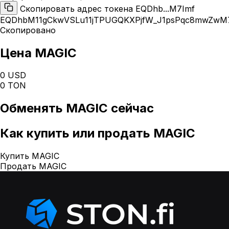
Скопировать адрес токена EQDhb...M7Imf
EQDhbM11gCkwVSLu11jTPUGQKXPjfW_J1psPqc8mwZwM
Скопировано
Цена MAGIC
0 USD
0 TON
Обменять
MAGIC
сейчас
Как
купить или продать MAGIC
Купить MAGIC
Продать MAGIC