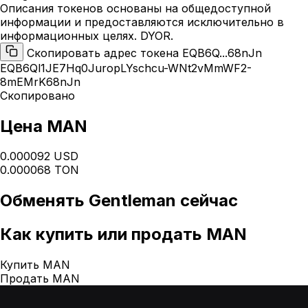
Описания токенов основаны на общедоступной
информации и предоставляются исключительно в
информационных целях. DYOR.
Скопировать адрес токена EQB6Q...68nJn
EQB6Ql1JE7Hq0JuropLYschcu-WNt2vMmWF2-
8mEMrK68nJn
Скопировано
Цена MAN
0.000092 USD
0.000068 TON
Обменять
Gentleman
сейчас
Как
купить или продать MAN
Купить MAN
Продать MAN