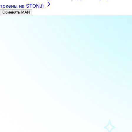
токены на STON.fi
Обменять MAN