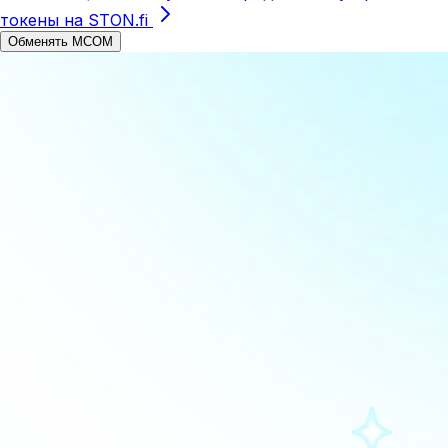
токены на STON.fi
Обменять MCOM