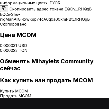
информационных целях. DYOR.
Скопировать адрес токена EQCiv...RHQgB
EQCivShe-
nigManAil8iRxwKsp74cA0q0a00kmPBtLfRHQgB
Скопировано
Цена MCOM
0.000031 USD
0.000023 TON
Обменять
Mihaylets Community
сейчас
Как
купить или продать MCOM
Купить MCOM
Продать MCOM