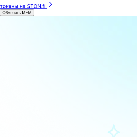
токены на STON.fi
Обменять MEM