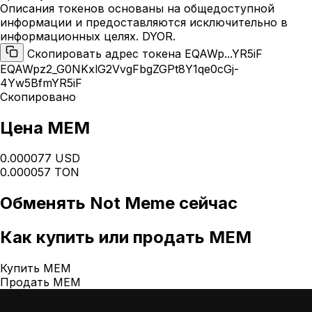
Описания токенов основаны на общедоступной
информации и предоставляются исключительно в
информационных целях. DYOR.
Скопировать адрес токена EQAWp...YR5iF
EQAWpz2_G0NKxlG2VvgFbgZGPt8Y1qe0cGj-
4Yw5BfmYR5iF
Скопировано
Цена MEM
0.000077 USD
0.000057 TON
Обменять
Not Meme
сейчас
Как
купить или продать MEM
Купить MEM
Продать MEM