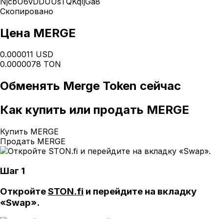
NjcbU6vDDUUsTQKqIjGa8
Скопировано
Цена MERGE
0.000011 USD
0.0000078 TON
Обменять
Merge Token
сейчас
Как
купить или продать MERGE
Купить MERGE
Продать MERGE
Шаг 1
Откройте
STON.fi
и перейдите на вкладку
«Swap».