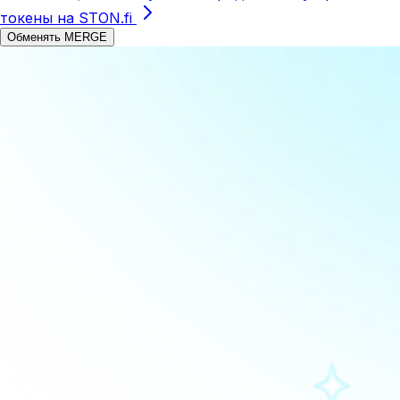
токены на STON.fi
Обменять MERGE