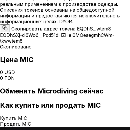
реальным применением в производстве одежды.
Описания токенов основаны на общедоступной
информации и предоставляются исключительно в
информационных целях. DYOR.
Скопировать адрес токена EQDhS...wtem8
EQDhSXj-di6Wo6__Pqd51dHZHel0MQeaegmhCWm-
tkwwtem8
Скопировано
Цена MIC
0 USD
0 TON
Обменять
Microdiving
сейчас
Как
купить или продать MIC
Купить MIC
Продать MIC