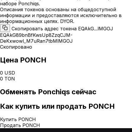
наборе Ponchiqs.
Описания токенов основаны на общедоступной
информации и предоставляются исключительно в
информационных целях. DYOR.
Скопировать адрес токена EQAkG...lMGOJ
EQAkG89bnBfKwsUp8ZzqCJM-
DeKxwowl_M7uRan7tbMlMGOJ
Скопировано
Цена PONCH
0 USD
0 TON
Обменять
Ponchiqs
сейчас
Как
купить или продать PONCH
Купить PONCH
Продать PONCH