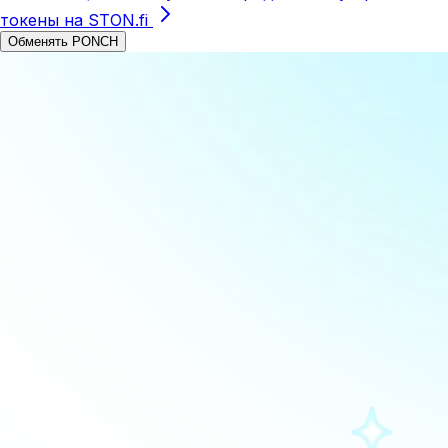
токены на STON.fi
Обменять PONCH