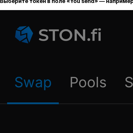
Выберите токен в поле «You send» — например