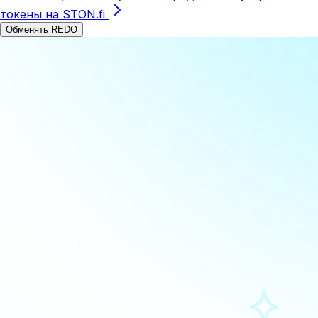
токены на STON.fi
Обменять REDO