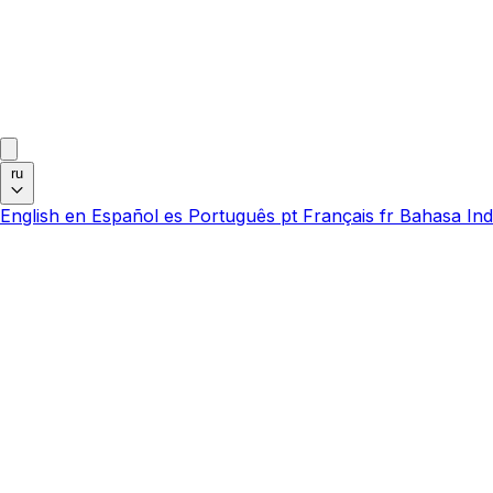
ru
English
en
Español
es
Português
pt
Français
fr
Bahasa Ind