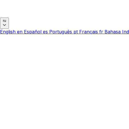
ru
English
en
Español
es
Português
pt
Français
fr
Bahasa Ind