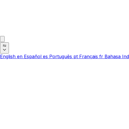
ru
English
en
Español
es
Português
pt
Français
fr
Bahasa Ind