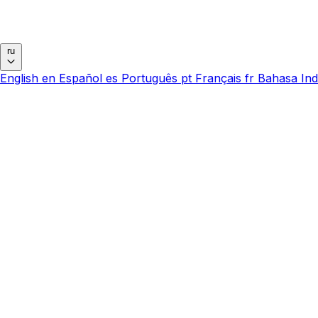
ru
English
en
Español
es
Português
pt
Français
fr
Bahasa Ind