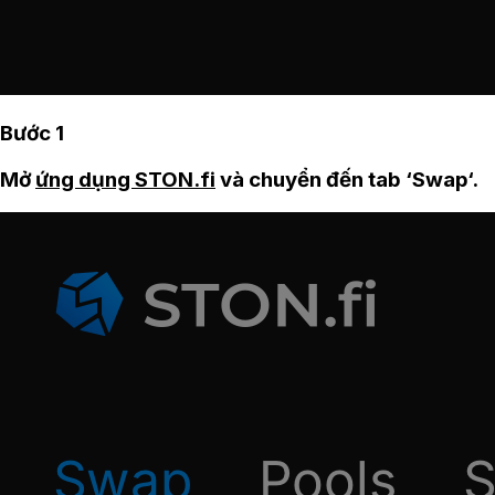
Bước 1
Mở
ứng dụng STON.fi
và chuyển đến tab ‘Swap‘.