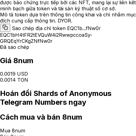
được bảo chứng trực tiếp bởi các NFT, mang lại sự liên kết
minh bạch giữa token và tài sản kỹ thuật số cơ sở.
Mô tả token dựa trên thông tin công khai và chỉ nhằm mục
đích cung cấp thông tin. DYOR.
Sao chép địa chỉ token EQC1b...fNw0r
EQC1bH4tFR2tEVQuW4i2RwwpccoaSy-
GRQEqYrCKgZNfNw0r
Đã sao chép
Giá 8num
0.0019 USD
0.0014 TON
Hoán đổi
Shards of Anonymous
Telegram Numbers
ngay
Cách
mua và bán 8num
Mua 8num