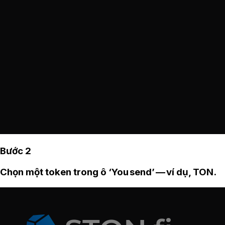
Bước 2
Chọn một token trong ô ‘You send’ — ví dụ, TON.