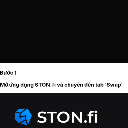
Bước 1
Mở
ứng dụng STON.fi
và chuyển đến tab ‘Swap‘.