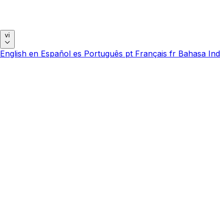
vi
English
en
Español
es
Português
pt
Français
fr
Bahasa Ind