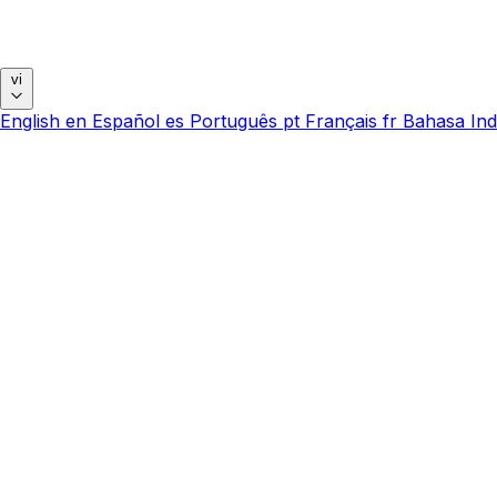
vi
English
en
Español
es
Português
pt
Français
fr
Bahasa Ind