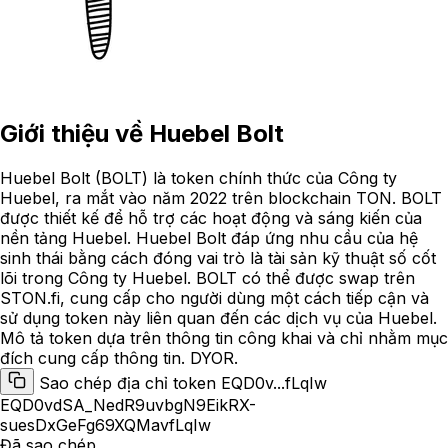
Giới thiệu về
Huebel Bolt
Huebel Bolt (BOLT) là token chính thức của Công ty
Huebel, ra mắt vào năm 2022 trên blockchain TON. BOLT
được thiết kế để hỗ trợ các hoạt động và sáng kiến của
nền tảng Huebel. Huebel Bolt đáp ứng nhu cầu của hệ
sinh thái bằng cách đóng vai trò là tài sản kỹ thuật số cốt
lõi trong Công ty Huebel. BOLT có thể được swap trên
STON.fi, cung cấp cho người dùng một cách tiếp cận và
sử dụng token này liên quan đến các dịch vụ của Huebel.
Mô tả token dựa trên thông tin công khai và chỉ nhằm mục
đích cung cấp thông tin. DYOR.
Sao chép địa chỉ token EQD0v...fLqIw
EQD0vdSA_NedR9uvbgN9EikRX-
suesDxGeFg69XQMavfLqIw
Đã sao chép