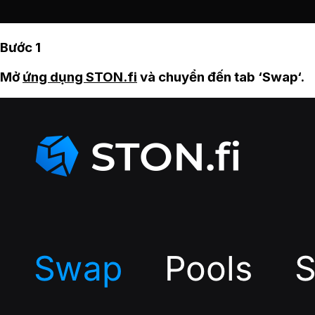
Bước 1
Mở
ứng dụng STON.fi
và chuyển đến tab ‘Swap‘.