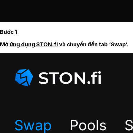
Bước 1
Mở
ứng dụng STON.fi
và chuyển đến tab ‘Swap‘.