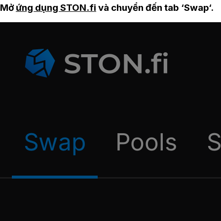
Mở
ứng dụng STON.fi
và chuyển đến tab ‘Swap‘.