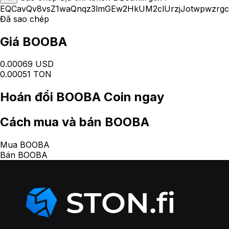
EQCavQv8vsZ1waQnqz3lmGEw2HkUM2clUrzjJotwpwzrg
Đã sao chép
Giá BOOBA
0.00069 USD
0.00051 TON
Hoán đổi
BOOBA Coin
ngay
Cách
mua và bán BOOBA
Mua BOOBA
Bán BOOBA