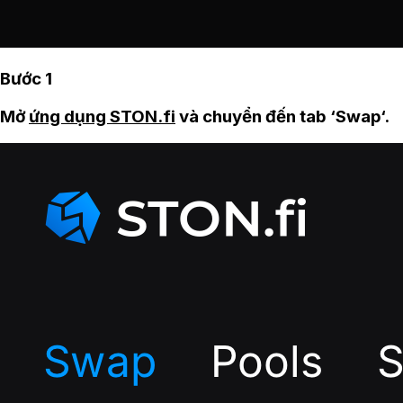
Bước 1
Mở
ứng dụng STON.fi
và chuyển đến tab ‘Swap‘.