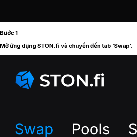
Bước 1
Mở
ứng dụng STON.fi
và chuyển đến tab ‘Swap‘.