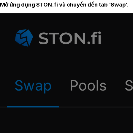
Mở
ứng dụng STON.fi
và chuyển đến tab ‘Swap‘.