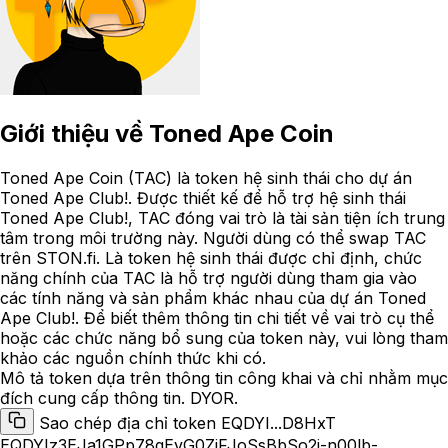
Giới thiệu về
Toned Ape Coin
Toned Ape Coin (TAC) là token hệ sinh thái cho dự án
Toned Ape Club!. Được thiết kế để hỗ trợ hệ sinh thái
Toned Ape Club!, TAC đóng vai trò là tài sản tiện ích trung
tâm trong môi trường này. Người dùng có thể swap TAC
trên STON.fi. Là token hệ sinh thái được chỉ định, chức
năng chính của TAC là hỗ trợ người dùng tham gia vào
các tính năng và sản phẩm khác nhau của dự án Toned
Ape Club!. Để biết thêm thông tin chi tiết về vai trò cụ thể
hoặc các chức năng bổ sung của token này, vui lòng tham
khảo các nguồn chính thức khi có.
Mô tả token dựa trên thông tin công khai và chỉ nhằm mục
đích cung cấp thông tin. DYOR.
Sao chép địa chỉ token EQDYI...D8HxT
EQDYIz3EJa1GPp78qEvG0ZjFJoSsBbSo2i-n00lb-