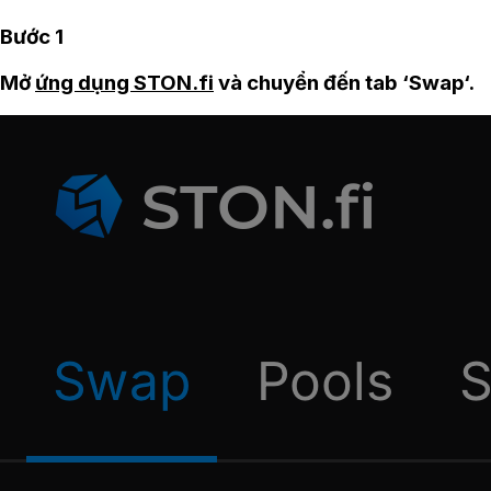
Bước 1
Mở
ứng dụng STON.fi
và chuyển đến tab ‘Swap‘.