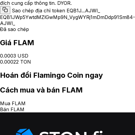
đích cung cấp thông tin. DYOR.
Sao chép địa chỉ token EQB1J...AJWI_
EQB1JWp5YwtdMZlGwMp9N_VygWYRj1mDmDdp91Sm84-
AJWI_
Đã sao chép
Giá FLAM
0.0003 USD
0.00022 TON
Hoán đổi
Flamingo Coin
ngay
Cách
mua và bán FLAM
Mua FLAM
Bán FLAM