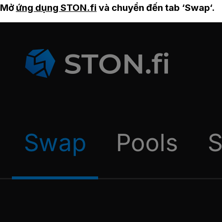
Mở
ứng dụng STON.fi
và chuyển đến tab ‘Swap‘.