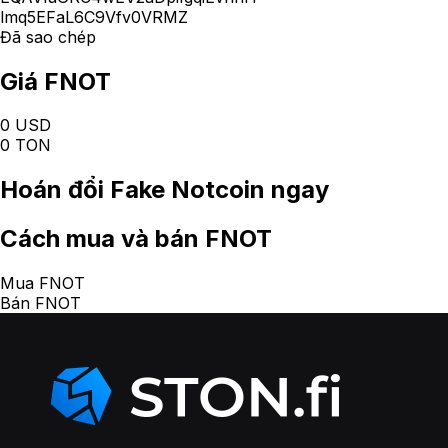
lmq5EFaL6C9Vfv0VRMZ
Đã sao chép
Giá FNOT
0 USD
0 TON
Hoán đổi
Fake Notcoin
ngay
Cách
mua và bán FNOT
Mua FNOT
Bán FNOT