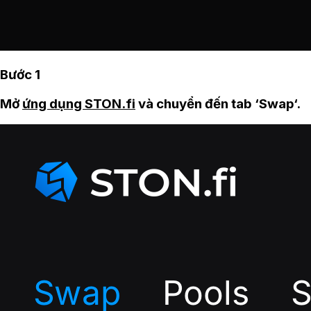
Bước 1
Mở
ứng dụng STON.fi
và chuyển đến tab ‘Swap‘.