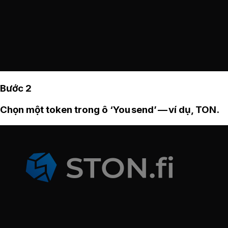
Bước 2
Chọn một token trong ô ‘You send’ — ví dụ, TON.