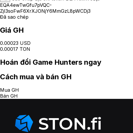
EQA4ewTwGfu7pVQC-
ZjI3soFwF6XrXJONjY6MmGzL8pWCDj3
Đã sao chép
Giá GH
0.00023 USD
0.00017 TON
Hoán đổi
Game Hunters
ngay
Cách
mua và bán GH
Mua GH
Bán GH