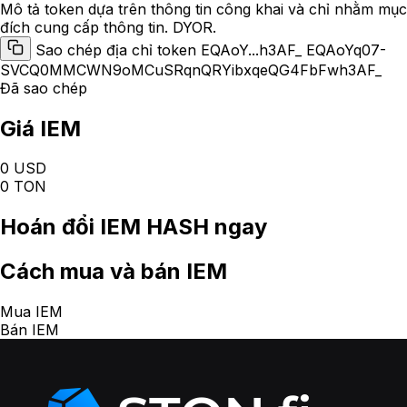
Mô tả token dựa trên thông tin công khai và chỉ nhằm mục
đích cung cấp thông tin. DYOR.
Sao chép địa chỉ token EQAoY...h3AF_
EQAoYq07-
SVCQ0MMCWN9oMCuSRqnQRYibxqeQG4FbFwh3AF_
Đã sao chép
Giá IEM
0 USD
0 TON
Hoán đổi
IEM HASH
ngay
Cách
mua và bán IEM
Mua IEM
Bán IEM