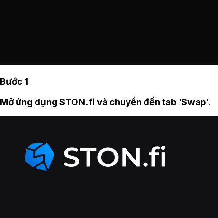
Bước 1
Mở
ứng dụng STON.fi
và chuyển đến tab ‘Swap‘.