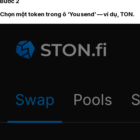
Bước 2
Chọn một token trong ô ‘You send’ — ví dụ, TON.