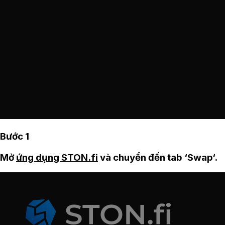
Bước 1
Mở
ứng dụng STON.fi
và chuyển đến tab ‘Swap‘.