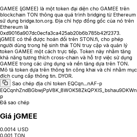
GAMEE (jGMEE) là một token đại diện cho GAMEE trên
blockchain TON thông qua quá trình bridging từ Ethereum
sử dụng bridge.ton.org. Địa chỉ hợp đồng gốc của nó trên
Ethereum là
0xd9016a907dc0ecfa3ca425ab20b6b785b42f2373.
jGMEE có thể được hoán đổi trên STON.fi, cho phép
người dùng trong hệ sinh thái TON truy cập và quản lý
token GAMEE một cách trực tiếp. Token này nhằm tăng
khả năng tương thích cross-chain và hỗ trợ việc sử dụng
GAMEE trong các ứng dụng và nền tảng dựa trên TON.
Mô tả token dựa trên thông tin công khai và chỉ nhằm mục
đích cung cấp thông tin. DYOR.
Sao chép địa chỉ token EQCqn...nAF-p
EQCqnhZndBGbwjPpV8K_8WOK58ZkQPXlS_bshau9DKWn
p
Đã sao chép
Giá jGMEE
0.0014 USD
0.001 TON