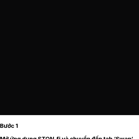
Bước 1
Mở
ứng dụng STON.fi
và chuyển đến tab ‘Swap‘.