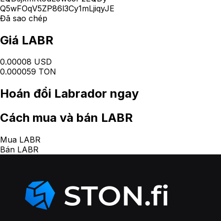
Q5wFOqV5ZP86l3Cy1mLjiqyJE
Đã sao chép
Giá LABR
0.00008 USD
0.000059 TON
Hoán đổi
Labrador
ngay
Cách
mua và bán LABR
Mua LABR
Bán LABR