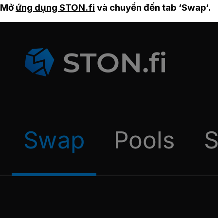
Mở
ứng dụng STON.fi
và chuyển đến tab ‘Swap‘.