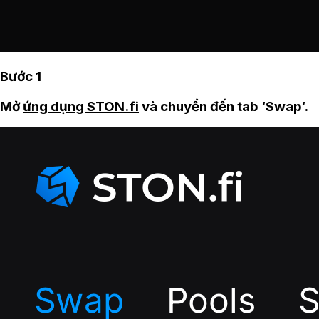
Bước 1
Mở
ứng dụng STON.fi
và chuyển đến tab ‘Swap‘.