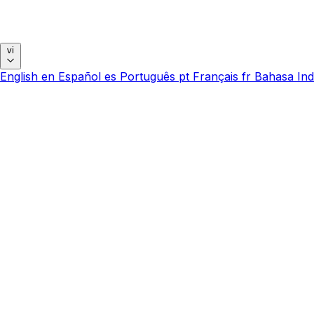
vi
English
en
Español
es
Português
pt
Français
fr
Bahasa Ind