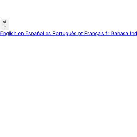
vi
English
en
Español
es
Português
pt
Français
fr
Bahasa Ind