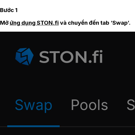
Bước 1
Mở
ứng dụng STON.fi
và chuyển đến tab ‘Swap‘.