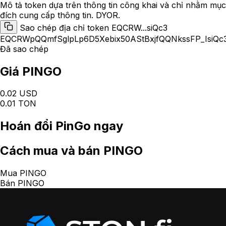
Mô tả token dựa trên thông tin công khai và chỉ nhằm mục
đích cung cấp thông tin. DYOR.
Sao chép địa chỉ token EQCRW...siQc3
EQCRWpQQmfSglpLp6D5Xebix50AStBxjfQQNkssFP_IsiQc
Đã sao chép
Giá PINGO
0.02 USD
0.01 TON
Hoán đổi
PinGo
ngay
Cách
mua và bán PINGO
Mua PINGO
Bán PINGO