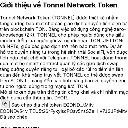
Giới thiệu về
Tonnel Network Token
Tonnel Network Token (TONNEL) được thiết kế nhằm
tăng cường bảo mật cho các giao dịch chuyển tiền điện tử
trên blockchain TON. Bằng việc sử dụng công nghệ zero-
knowledge (ZK), TONNEL cho phép người dùng che giấu
mối liên kết giữa người gửi và người nhận TON, JETTONs
và NFTs, giúp các giao dịch trở nên bảo mật hơn. Dự án
hỗ trợ quyền riêng tư trong hệ sinh thái SocialFi, vốn được
tích hợp chặt chẽ với Telegram. TONNEL hoạt động thông
qua một bộ smart contract quản lý các giao dịch swap
tăng cường quyền riêng tư, loại bỏ các rủi ro tiềm ẩn liên
quan đến khả năng truy vết. TONNEL có thể được swap
trên STON.fi, mang đến các tính năng bảo vệ quyền riêng
tư cho người dùng trong mạng lưới TON.
Mô tả token dựa trên thông tin công khai và chỉ nhằm mục
đích cung cấp thông tin. DYOR.
Sao chép địa chỉ token EQDND...tMitv
EQDNDv54v_TEU5t26rFykylsdPQsv5nsSZaH_v7JSJPtMitv
Đã sao chép