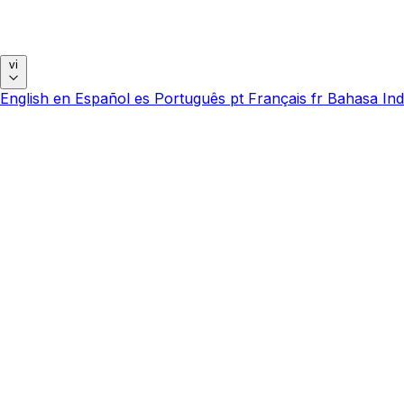
vi
English
en
Español
es
Português
pt
Français
fr
Bahasa Ind