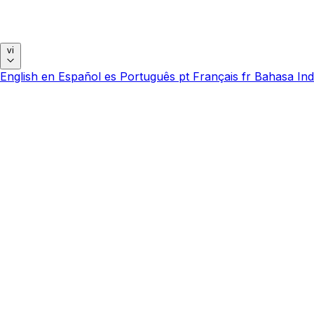
vi
English
en
Español
es
Português
pt
Français
fr
Bahasa Ind