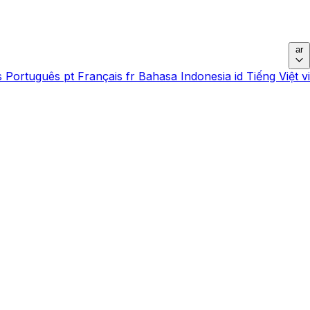
ar
s
Português
pt
Français
fr
Bahasa Indonesia
id
Tiếng Việt
vi