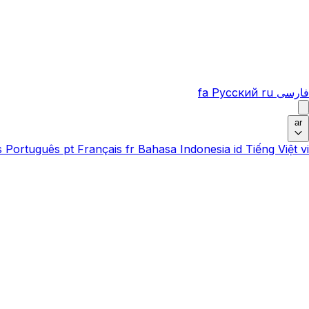
فارسی
ru
Русский
fa
ar
s
Português
pt
Français
fr
Bahasa Indonesia
id
Tiếng Việt
vi