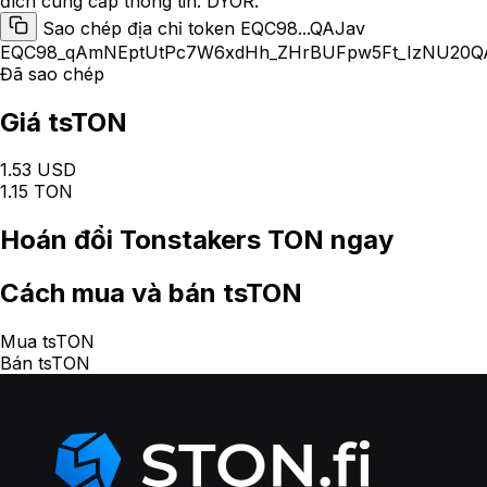
đích cung cấp thông tin. DYOR.
Sao chép địa chỉ token EQC98...QAJav
EQC98_qAmNEptUtPc7W6xdHh_ZHrBUFpw5Ft_IzNU20Q
Đã sao chép
Giá tsTON
1.53 USD
1.15 TON
Hoán đổi
Tonstakers TON
ngay
Cách
mua và bán tsTON
Mua tsTON
Bán tsTON