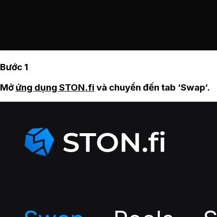
Bước 1
Mở
ứng dụng STON.fi
và chuyển đến tab ‘Swap‘.