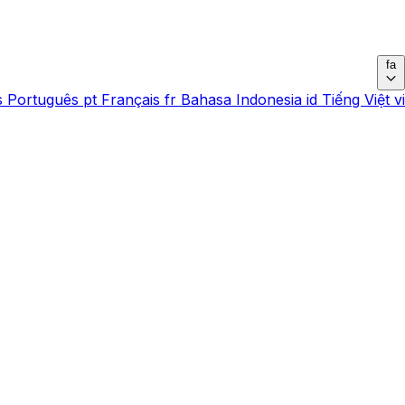
fa
s
Português
pt
Français
fr
Bahasa Indonesia
id
Tiếng Việt
vi