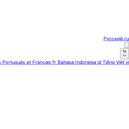
Русский
ru
fa
s
Português
pt
Français
fr
Bahasa Indonesia
id
Tiếng Việt
vi