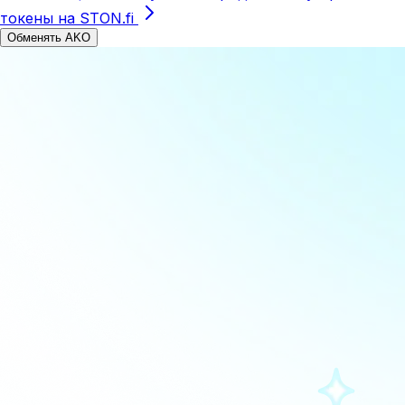
токены на STON.fi
Обменять AKO