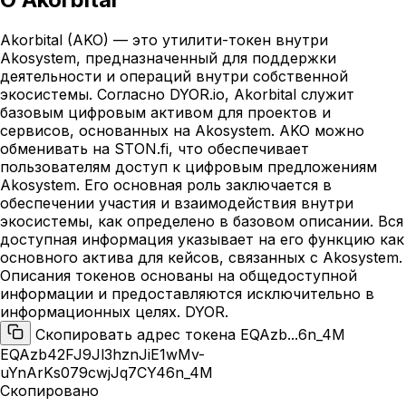
Akorbital (AKO) — это утилити-токен внутри
Akosystem, предназначенный для поддержки
деятельности и операций внутри собственной
экосистемы. Согласно DYOR.io, Akorbital служит
базовым цифровым активом для проектов и
сервисов, основанных на Akosystem. AKO можно
обменивать на STON.fi, что обеспечивает
пользователям доступ к цифровым предложениям
Akosystem. Его основная роль заключается в
обеспечении участия и взаимодействия внутри
экосистемы, как определено в базовом описании. Вся
доступная информация указывает на его функцию как
основного актива для кейсов, связанных с Akosystem.
Описания токенов основаны на общедоступной
информации и предоставляются исключительно в
информационных целях. DYOR.
Скопировать адрес токена EQAzb...6n_4M
EQAzb42FJ9Jl3hznJiE1wMv-
uYnArKs079cwjJq7CY46n_4M
Скопировано