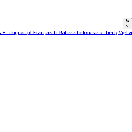
fa
s
Português
pt
Français
fr
Bahasa Indonesia
id
Tiếng Việt
vi