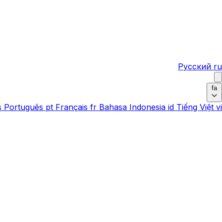
Русский
ru
fa
s
Português
pt
Français
fr
Bahasa Indonesia
id
Tiếng Việt
vi