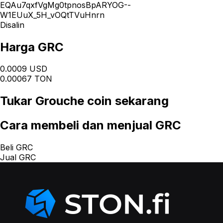
EQAu7qxfVgMg0tpnosBpARYOG--
W1EUuX_5H_vOQtTVuHnrn
Disalin
Harga GRC
0.0009 USD
0.00067 TON
Tukar
Grouche coin
sekarang
Cara
membeli dan menjual GRC
Beli GRC
Jual GRC