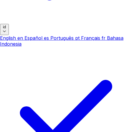
id
English
en
Español
es
Português
pt
Français
fr
Bahasa
Indonesia