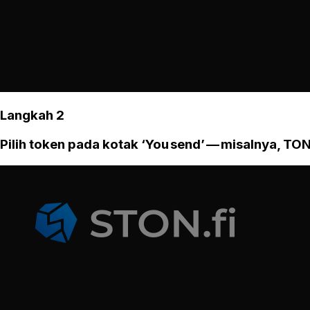
Langkah 2
Pilih token pada kotak ‘You send’ — misalnya, TON