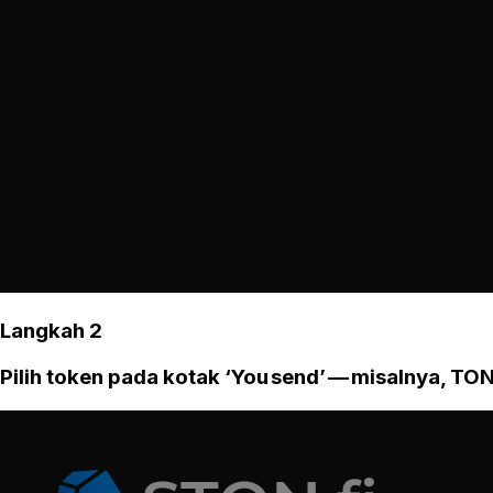
Langkah 2
Pilih token pada kotak ‘You send’ — misalnya, TON