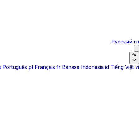
Русский
ru
fa
s
Português
pt
Français
fr
Bahasa Indonesia
id
Tiếng Việt
vi