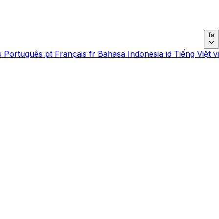
fa
s
Português
pt
Français
fr
Bahasa Indonesia
id
Tiếng Việt
vi