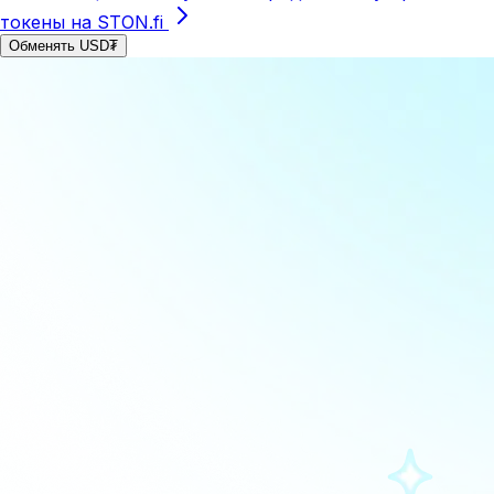
токены на STON.fi
Обменять USD₮