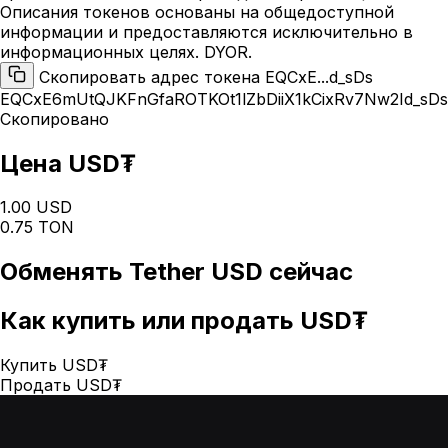
Описания токенов основаны на общедоступной
информации и предоставляются исключительно в
информационных целях. DYOR.
Скопировать адрес токена EQCxE...d_sDs
EQCxE6mUtQJKFnGfaROTKOt1lZbDiiX1kCixRv7Nw2Id_sDs
Скопировано
Цена USD₮
1.00 USD
0.75 TON
Обменять
Tether USD
сейчас
Как
купить или продать USD₮
Купить USD₮
Продать USD₮