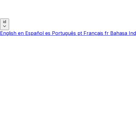
id
English
en
Español
es
Português
pt
Français
fr
Bahasa Ind