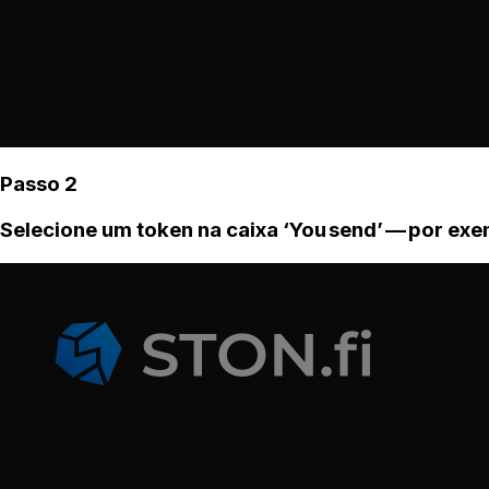
Passo 2
Selecione um token na caixa ‘You send’ — por ex