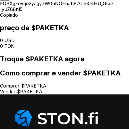
EQBXgknVgo2yagy7W0uNOEnJh8ZCne04HU_Gcd-
_yuZ88nl5
Copiado
preço de $PAKETKA
0 USD
0 TON
Troque
$PAKETKA
agora
Como
comprar e vender $PAKETKA
Comprar $PAKETKA
Vender $PAKETKA