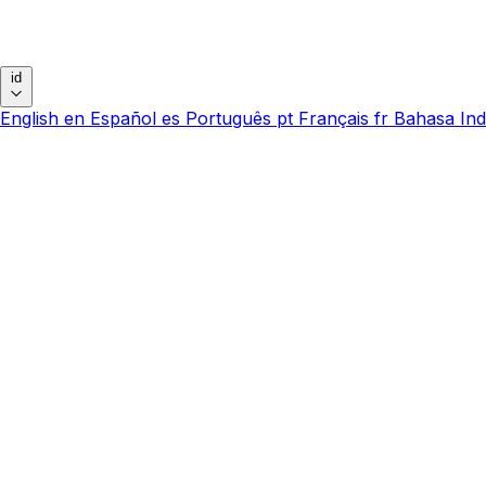
id
English
en
Español
es
Português
pt
Français
fr
Bahasa Ind