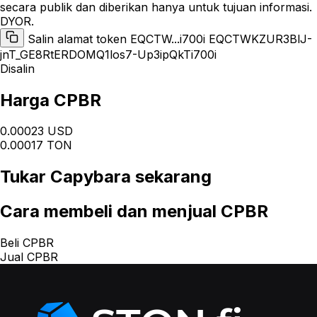
secara publik dan diberikan hanya untuk tujuan informasi.
DYOR.
Salin alamat token EQCTW...i700i
EQCTWKZUR3BlJ-
jnT_GE8RtERDOMQ1los7-Up3ipQkTi700i
Disalin
Harga CPBR
0.00023 USD
0.00017 TON
Tukar
Capybara
sekarang
Cara
membeli dan menjual CPBR
Beli CPBR
Jual CPBR