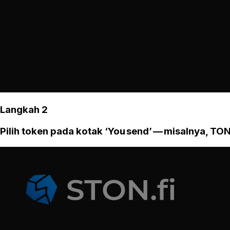
Langkah 2
Pilih token pada kotak ‘You send’ — misalnya, TON