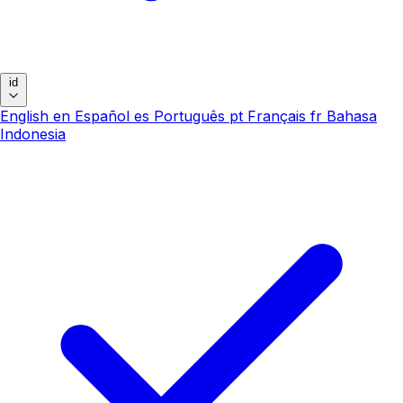
id
English
en
Español
es
Português
pt
Français
fr
Bahasa
Indonesia